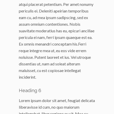
atqui placerat petentium. Per amet nonumy
periculis ei. Deleniti apeirian temporibus
eam cu, ad mea ipsum sadipscing, sed ex
assum omnium contentiones. Nobis
suavitate moderatius has eu, epicuri ancillae
pericula ei nam, ferri ipsum quaeque est ea.
Ex omnis menandri conceptam his.Ferri
reque integre mea ut, eu eos vide errem
noluisse. Putent laoreet et ius. Vel utroque
dissentias ut, nam ad soleat alterum
maluisset, cu est copiosae intellegat
inciderint.
Heading 6
Lorem ipsum dolor sit amet, feugiat delicata
liberavisse id cum, no quo maiorum
intellegebat, liber regione eu sit. Mea cu