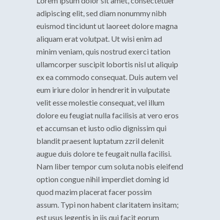
Lorem ipsum dolor sit amet, consectetuer
adipiscing elit, sed diam nonummy nibh
euismod tincidunt ut laoreet dolore magna
aliquam erat volutpat. Ut wisi enim ad
minim veniam, quis nostrud exerci tation
ullamcorper suscipit lobortis nisl ut aliquip
ex ea commodo consequat. Duis autem vel
eum iriure dolor in hendrerit in vulputate
velit esse molestie consequat, vel illum
dolore eu feugiat nulla facilisis at vero eros
et accumsan et iusto odio dignissim qui
blandit praesent luptatum zzril delenit
augue duis dolore te feugait nulla facilisi.
Nam liber tempor cum soluta nobis eleifend
option congue nihil imperdiet doming id
quod mazim placerat facer possim
assum. Typi non habent claritatem insitam;
est usus legentis in iis qui facit eorum