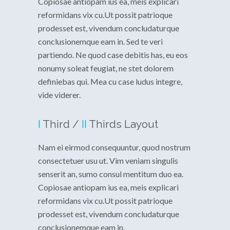
Copiosae antiopam ius ea, meis explicari
reformidans vix cu.Ut possit patrioque
prodesset est, vivendum concludaturque
conclusionemque eam in. Sed te veri
partiendo. Ne quod case debitis has, eu eos
nonumy soleat feugiat, ne stet dolorem
definiebas qui. Mea cu case ludus integre,
vide viderer.
I
Third /
II
Thirds Layout
Nam ei eirmod consequuntur, quod nostrum
consectetuer usu ut. Vim veniam singulis
senserit an, sumo consul mentitum duo ea.
Copiosae antiopam ius ea, meis explicari
reformidans vix cu.Ut possit patrioque
prodesset est, vivendum concludaturque
conclusionemque eam in.