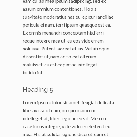
eam cu, ad mea ipsum sadipscing, sed ex
assum omnium contentiones. Nobis
suavitate moderatius has eu, epicuri ancillae
pericula ei nam, ferri ipsum quaeque est ea.
Ex omnis menandri conceptam his.Ferri
reque integre mea ut, eu eos vide errem
noluisse. Putent laoreet et ius. Vel utroque
dissentias ut, nam ad soleat alterum
maluisset, cu est copiosae intellegat
inciderint.
Heading 5
Lorem ipsum dolor sit amet, feugiat delicata
liberavisse id cum, no quo maiorum
intellegebat, liber regione eu sit. Mea cu
case ludus integre, vide viderer eleifend ex
mea. His at soluta regione diceret, cum et