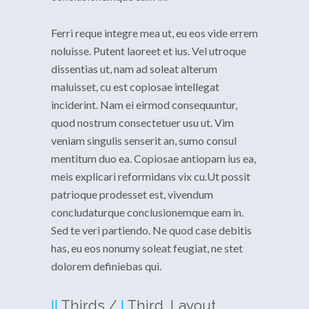
Ferri reque integre mea ut, eu eos vide errem
noluisse. Putent laoreet et ius. Vel utroque
dissentias ut, nam ad soleat alterum
maluisset, cu est copiosae intellegat
inciderint. Nam ei eirmod consequuntur,
quod nostrum consectetuer usu ut. Vim
veniam singulis senserit an, sumo consul
mentitum duo ea. Copiosae antiopam ius ea,
meis explicari reformidans vix cu.Ut possit
patrioque prodesset est, vivendum
concludaturque conclusionemque eam in.
Sed te veri partiendo. Ne quod case debitis
has, eu eos nonumy soleat feugiat, ne stet
dolorem definiebas qui.
II
Thirds /
I
Third Layout