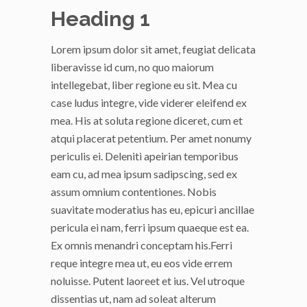
Heading 1
Lorem ipsum dolor sit amet, feugiat delicata
liberavisse id cum, no quo maiorum
intellegebat, liber regione eu sit. Mea cu
case ludus integre, vide viderer eleifend ex
mea. His at soluta regione diceret, cum et
atqui placerat petentium. Per amet nonumy
periculis ei. Deleniti apeirian temporibus
eam cu, ad mea ipsum sadipscing, sed ex
assum omnium contentiones. Nobis
suavitate moderatius has eu, epicuri ancillae
pericula ei nam, ferri ipsum quaeque est ea.
Ex omnis menandri conceptam his.Ferri
reque integre mea ut, eu eos vide errem
noluisse. Putent laoreet et ius. Vel utroque
dissentias ut, nam ad soleat alterum