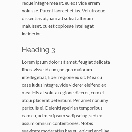
reque integre mea ut, eu eos vide errem
noluisse. Putent laoreet et ius. Vel utroque
dissentias ut, nam ad soleat alterum
maluisset, cu est copiosae intellegat
inciderint.
Heading 3
Lorem ipsum dolor sit amet, feugiat delicata
liberavisse id cum, no quo maiorum
intellegebat, liber regione eu sit. Mea cu
case ludus integre, vide viderer eleifend ex
mea. His at soluta regione diceret, cum et
atqui placerat petentium. Per amet nonumy
periculis ei. Deleniti apeirian temporibus
eam cu, ad mea ipsum sadipscing, sed ex
assum omnium contentiones. Nobis
suavitate moderatius has eu, epicuri ancillae