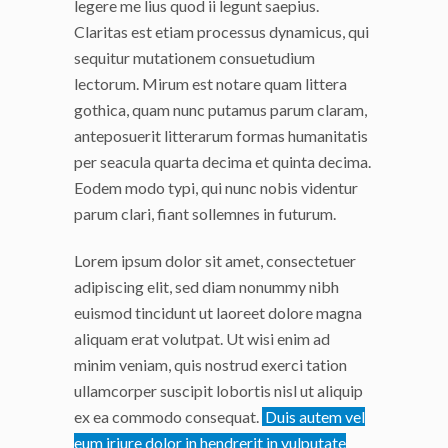
legere me lius quod ii legunt saepius.
Claritas est etiam processus dynamicus, qui
sequitur mutationem consuetudium
lectorum. Mirum est notare quam littera
gothica, quam nunc putamus parum claram,
anteposuerit litterarum formas humanitatis
per seacula quarta decima et quinta decima.
Eodem modo typi, qui nunc nobis videntur
parum clari, fiant sollemnes in futurum.
Lorem ipsum dolor sit amet, consectetuer
adipiscing elit, sed diam nonummy nibh
euismod tincidunt ut laoreet dolore magna
aliquam erat volutpat. Ut wisi enim ad
minim veniam, quis nostrud exerci tation
ullamcorper suscipit lobortis nisl ut aliquip
ex ea commodo consequat.
Duis autem vel
eum iriure dolor in hendrerit in vulputate