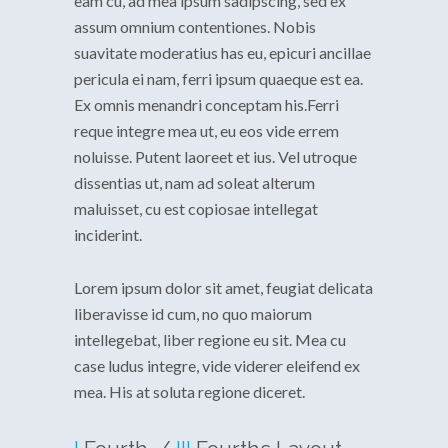
eam cu, ad mea ipsum sadipscing, sed ex
assum omnium contentiones. Nobis
suavitate moderatius has eu, epicuri ancillae
pericula ei nam, ferri ipsum quaeque est ea.
Ex omnis menandri conceptam his.Ferri
reque integre mea ut, eu eos vide errem
noluisse. Putent laoreet et ius. Vel utroque
dissentias ut, nam ad soleat alterum
maluisset, cu est copiosae intellegat
inciderint.
Lorem ipsum dolor sit amet, feugiat delicata
liberavisse id cum, no quo maiorum
intellegebat, liber regione eu sit. Mea cu
case ludus integre, vide viderer eleifend ex
mea. His at soluta regione diceret.