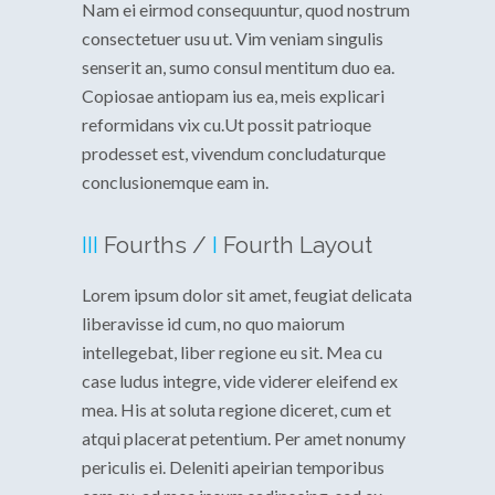
Nam ei eirmod consequuntur, quod nostrum
consectetuer usu ut. Vim veniam singulis
senserit an, sumo consul mentitum duo ea.
Copiosae antiopam ius ea, meis explicari
reformidans vix cu.Ut possit patrioque
prodesset est, vivendum concludaturque
conclusionemque eam in.
III
Fourths /
I
Fourth Layout
Lorem ipsum dolor sit amet, feugiat delicata
liberavisse id cum, no quo maiorum
intellegebat, liber regione eu sit. Mea cu
case ludus integre, vide viderer eleifend ex
mea. His at soluta regione diceret, cum et
atqui placerat petentium. Per amet nonumy
periculis ei. Deleniti apeirian temporibus