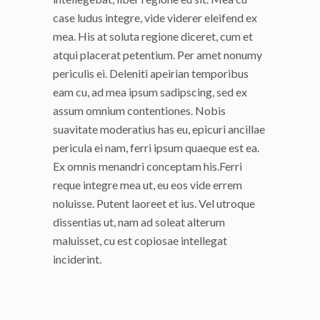
case ludus integre, vide viderer eleifend ex
mea. His at soluta regione diceret, cum et
atqui placerat petentium. Per amet nonumy
periculis ei. Deleniti apeirian temporibus
eam cu, ad mea ipsum sadipscing, sed ex
assum omnium contentiones. Nobis
suavitate moderatius has eu, epicuri ancillae
pericula ei nam, ferri ipsum quaeque est ea.
Ex omnis menandri conceptam his.Ferri
reque integre mea ut, eu eos vide errem
noluisse. Putent laoreet et ius. Vel utroque
dissentias ut, nam ad soleat alterum
maluisset, cu est copiosae intellegat
inciderint.