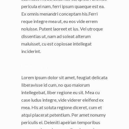
pericula ei nam, ferri ipsum quaeque est ea.
Ex omnis menandri conceptam his.Ferri
reque integre mea ut, eu eos vide errem
noluisse. Putent laoreet et ius. Vel utroque
dissentias ut, nam ad soleat alterum
maluisset, cu est copiosae intellegat
inciderint.
Heading 4
Lorem ipsum dolor sit amet, feugiat delicata
liberavisse id cum, no quo maiorum
intellegebat, liber regione eu sit. Mea cu
case ludus integre, vide viderer eleifend ex
mea. His at soluta regione diceret, cum et
atqui placerat petentium. Per amet nonumy
periculis ei. Deleniti apeirian temporibus