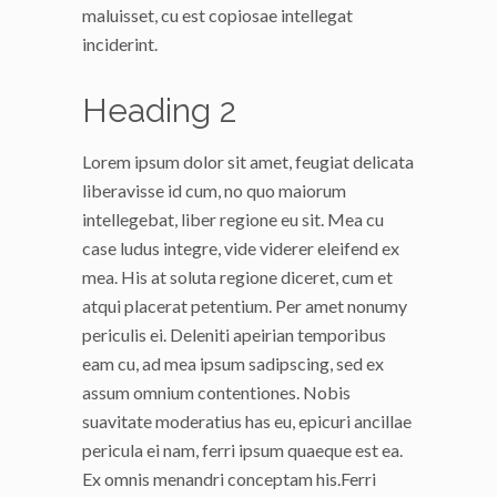
maluisset, cu est copiosae intellegat
inciderint.
Heading 2
Lorem ipsum dolor sit amet, feugiat delicata
liberavisse id cum, no quo maiorum
intellegebat, liber regione eu sit. Mea cu
case ludus integre, vide viderer eleifend ex
mea. His at soluta regione diceret, cum et
atqui placerat petentium. Per amet nonumy
periculis ei. Deleniti apeirian temporibus
eam cu, ad mea ipsum sadipscing, sed ex
assum omnium contentiones. Nobis
suavitate moderatius has eu, epicuri ancillae
pericula ei nam, ferri ipsum quaeque est ea.
Ex omnis menandri conceptam his.Ferri