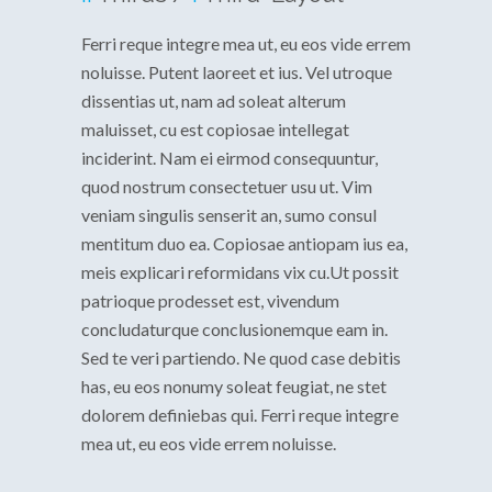
Ferri reque integre mea ut, eu eos vide errem
noluisse. Putent laoreet et ius. Vel utroque
dissentias ut, nam ad soleat alterum
maluisset, cu est copiosae intellegat
inciderint. Nam ei eirmod consequuntur,
quod nostrum consectetuer usu ut. Vim
veniam singulis senserit an, sumo consul
mentitum duo ea. Copiosae antiopam ius ea,
meis explicari reformidans vix cu.Ut possit
patrioque prodesset est, vivendum
concludaturque conclusionemque eam in.
Sed te veri partiendo. Ne quod case debitis
has, eu eos nonumy soleat feugiat, ne stet
dolorem definiebas qui. Ferri reque integre
mea ut, eu eos vide errem noluisse.