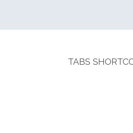
Tabs
TABS SHORTC
Carefully crafted elements come together 