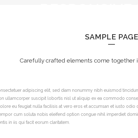
RESPONSIVE
SAMPLE PAG
Carefully crafted elements come together 
nsectetuer adipiscing elit, sed diam nonummy nibh euismod tincidunt
ion ullamcorper suscipit lobortis nisl ut aliquip ex ea commodo consequ
lore eu feugiat nulla facilisis at vero eros et accumsan et iusto odio
ber tempor cum soluta nobis eleifend option congue nihil imperdiet d
ntis in iis qui facit eorum claritatem.