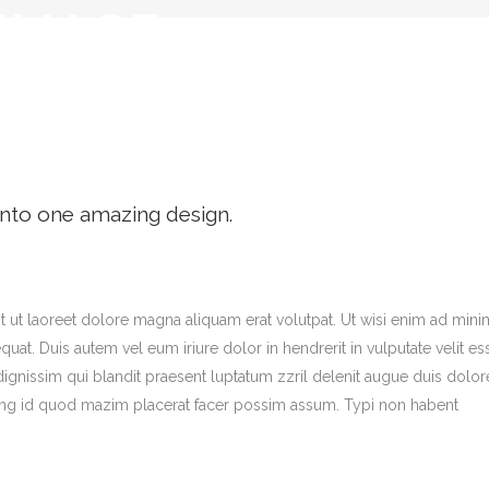
 IMAGE
E
into one amazing design.
 ut laoreet dolore magna aliquam erat volutpat. Ut wisi enim ad mini
at. Duis autem vel eum iriure dolor in hendrerit in vulputate velit es
 dignissim qui blandit praesent luptatum zzril delenit augue duis dolor
oming id quod mazim placerat facer possim assum. Typi non habent