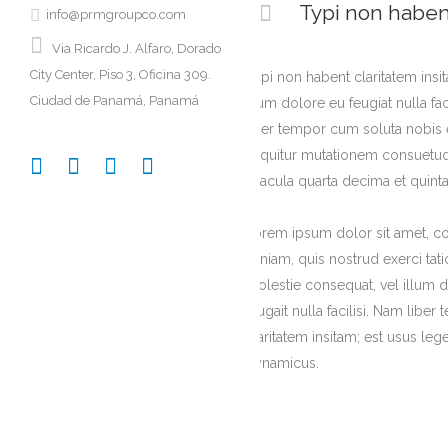
Typi non habent
info@prmgroupco.com
Via Ricardo J. Alfaro, Dorado
City Center, Piso 3, Oficina 309.
Typi non habent claritatem insit
Ciudad de Panamá, Panamá
illum dolore eu feugiat nulla fa
liber tempor cum soluta nobis 
sequitur mutationem consuetudi
seacula quarta decima et quint
Lorem ipsum dolor sit amet, co
veniam, quis nostrud exerci tat
molestie consequat, vel illum do
feugait nulla facilisi. Nam li
claritatem insitam; est usus lege
dynamicus.