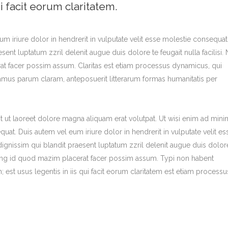
i facit eorum claritatem.
eum iriure dolor in hendrerit in vulputate velit esse molestie consequat
esent luptatum zzril delenit augue duis dolore te feugait nulla facilisi
t facer possim assum. Claritas est etiam processus dynamicus, qui
mus parum claram, anteposuerit litterarum formas humanitatis per
 ut laoreet dolore magna aliquam erat volutpat. Ut wisi enim ad mini
at. Duis autem vel eum iriure dolor in hendrerit in vulputate velit es
 dignissim qui blandit praesent luptatum zzril delenit augue duis dolor
oming id quod mazim placerat facer possim assum. Typi non habent
m; est usus legentis in iis qui facit eorum claritatem est etiam processu