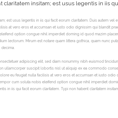
 claritatem insitam; est usus legentis in iis qu
am; est usus legentis in iis qui facit eorum claritatem. Duis autem vel 
cilisis at vero eros et accumsan et iusto odio dignissim qui blandit pra
eleifend option congue nihil imperdiet doming id quod mazim placera
um lectorum. Mirum est notare quam littera gothica, quam nunc puta
a decima.
nsectetuer adipiscing elit, sed diam nonummy nibh euismod tincidunt
ion ullamcorper suscipit lobortis nisl ut aliquip ex ea commodo consequ
lore eu feugiat nulla facilisis at vero eros et accumsan et iusto odio
ber tempor cum soluta nobis eleifend option congue nihil imperdiet d
ntis in iis qui facit eorum claritatem. Typi non habent claritatem insita