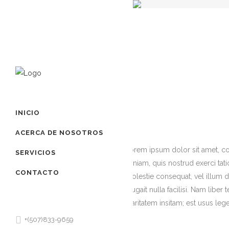
INICIO
ACERCA DE NOSOTROS
Lorem ipsum dolor sit amet, co
SERVICIOS
veniam, quis nostrud exerci tat
CONTACTO
molestie consequat, vel illum do
feugait nulla facilisi. Nam li
claritatem insitam; est usus lege
+(507)833-9659