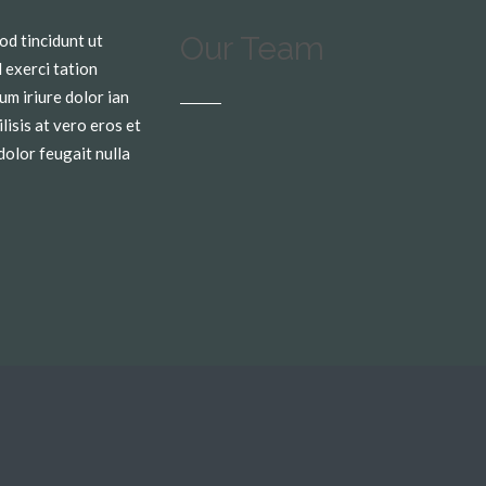
Our Team
od tincidunt ut
 exerci tation
um iriure dolor ian
lisis at vero eros et
dolor feugait nulla