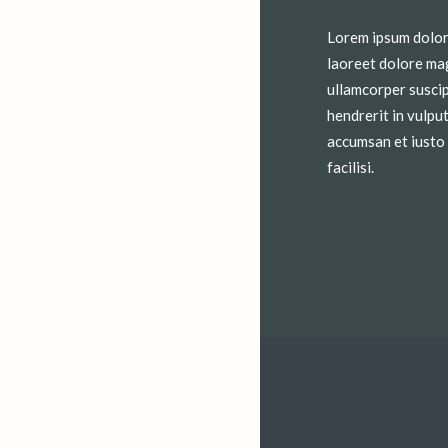
Lorem ipsum dolor 
laoreet dolore mag
ullamcorper suscip
hendrerit in vulput
accumsan et iusto 
facilisi.