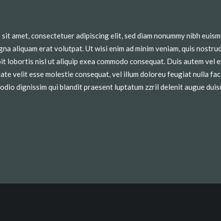
sit amet, consectetuer adipiscing elit, sed diam nonummy nibh euism
na aliquam erat volutpat. Ut wisi enim ad minim veniam, quis nostrud
it lobortis nisl ut aliquip exea commodo consequat. Duis autem vel e
ate velit esse molestie consequat, vel illum doloreu feugiat nulla faci
odio dignissim qui blandit praesent luptatum zzril delenit augue duis