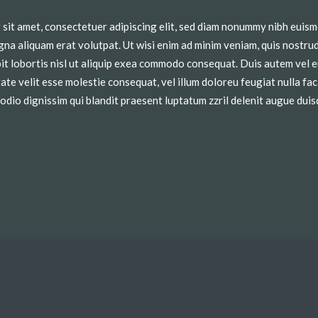
sit amet, consectetuer adipiscing elit, sed diam nonummy nibh euism
na aliquam erat volutpat. Ut wisi enim ad minim veniam, quis nostrud
it lobortis nisl ut aliquip exea commodo consequat. Duis autem vel e
ate velit esse molestie consequat, vel illum doloreu feugiat nulla faci
odio dignissim qui blandit praesent luptatum zzril delenit augue duis