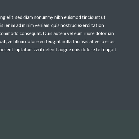
ing elit, sed diam nonummy nibh euismod tincidunt ut
si enim ad minim veniam, quis nostrud exerci tation
ea commodo consequat. Duis autem vel eum iriure dolor ian
t, vel illum dolore eu feugiat nulla facilisis at vero eros
aesent luptatum zzril delenit augue duis dolore te feugait