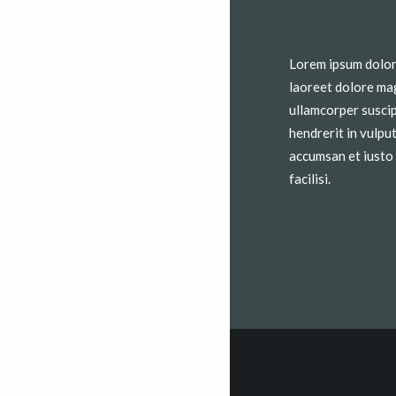
Lorem ipsum dolor 
laoreet dolore mag
ullamcorper suscip
hendrerit in vulput
accumsan et iusto 
facilisi.