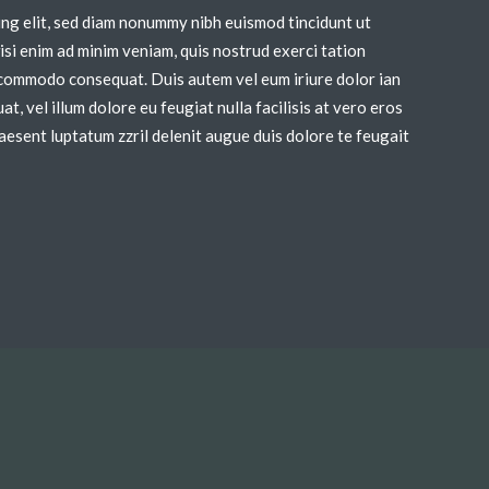
ing elit, sed diam nonummy nibh euismod tincidunt ut
si enim ad minim veniam, quis nostrud exerci tation
ea commodo consequat. Duis autem vel eum iriure dolor ian
t, vel illum dolore eu feugiat nulla facilisis at vero eros
aesent luptatum zzril delenit augue duis dolore te feugait