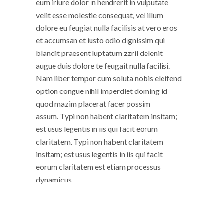
eum iriure dolor in hendrerit in vulputate
velit esse molestie consequat, vel illum
dolore eu feugiat nulla facilisis at vero eros
et accumsan et iusto odio dignissim qui
blandit praesent luptatum zzril delenit
augue duis dolore te feugait nulla facilisi.
Nam liber tempor cum soluta nobis eleifend
option congue nihil imperdiet doming id
quod mazim placerat facer possim
assum. Typi non habent claritatem insitam;
est usus legentis in iis qui facit eorum
claritatem. Typi non habent claritatem
insitam; est usus legentis in iis qui facit
eorum claritatem est etiam processus
dynamicus.