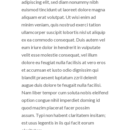
adipiscing elit, sed diam nonummy nibh
euismod tincidunt ut laoreet dolore magna
aliquam erat volutpat. Ut wisi enim ad
minim veniam, quis nostrud exerci tation
ullamcorper suscipit lobortis nisl ut aliquip
ex ea commodo consequat. Duis autem vel
eum iriure dolor in hendrerit in vulputate
velit esse molestie consequat, vel illum
dolore eu feugiat nulla facilisis at vero eros
et accumsan et iusto odio dignissim qui
blandit praesent luptatum zzril delenit
augue duis dolore te feugait nulla facilisi.
Nam liber tempor cum soluta nobis eleifend
option congue nihil imperdiet doming id
quod mazim placerat facer possim
assum. Typi non habent claritatem insitam;
est usus legentis in iis qui facit eorum