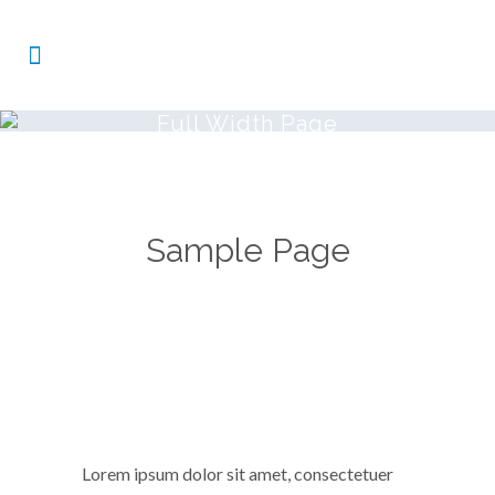
Full Width Page
Sample Page
Carefully crafted elements come
together into one amazing design.
Lorem ipsum dolor sit amet, consectetuer